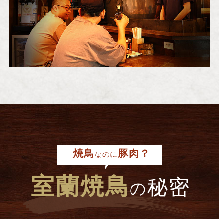
焼鳥
豚肉？
なのに
室蘭焼鳥
秘密
の