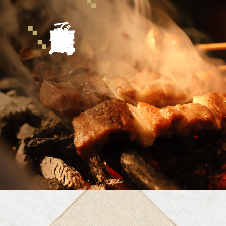
室蘭焼鳥
で、
笑顔