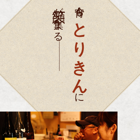
今宵も
が集まる
とりきん
に