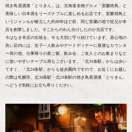
焼き鳥居酒屋「とりきん」は、
北海道名物グルメ「室蘭焼鳥」と
美味しい日本酒をリーズナブルに楽しめるお店です。
室蘭焼鳥と
いうジャンルが確立した約80年ほど前、同じ室蘭の地で祖父が本
店を
創業しました。そこからのれん分けしたのが当店です。
今はなき本店の
伝統を、今も大切に守り続けています。居心地の
良い店内には、女子一人飲みや
デートディナーに最適なカウンタ
ー席の他、仕事帰りの夜ご飯、飲み会、ご友人とのお集まり
など
に使いやすいテーブル席もございます。「北34条駅」からは歩い
てすぐ、
「北24条駅」からも徒歩圏内ですので、お近くにお越し
の際は札幌市、北34条駅
・北24条駅の焼き鳥居酒屋「とりきん」
へどうぞ気軽にお立ち寄りください。