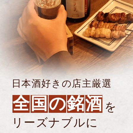
日本酒好きの店主厳選
全
国
の
銘
酒
を
リーズナブルに