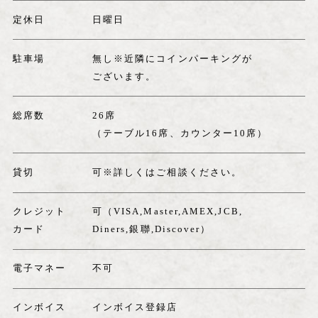
定休日
日曜日
駐車場
無し※近隣にコインパーキングが
ございます。
総席数
26席
（テーブル16席、カウンター10席）
貸切
可※詳しくはご相談ください。
クレジット
可（VISA,Master,AMEX,JCB,
カード
Diners,銀聯,Discover）
電子マネー
不可
インボイス
インボイス登録店